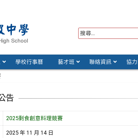
位
學校行事曆
藝才班
聯絡資訊
協力
賽
公告
2025剩食創意料理競賽
2025 年 11 月 14 日