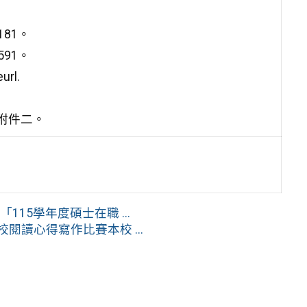
81。
91。
rl.
附件二。
15學年度碩士在職 ...
閱讀心得寫作比賽本校 ...