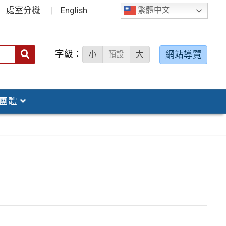
處室分機
English
繁體中文
字級：
送出
網站導覽
小
預設
大
搜
尋：
團體