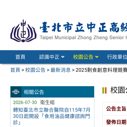
跳
至
主
要
內
容
區
首頁
認識中正
校園公告
行政單
首頁
>
校園公告
>
最新消息
>
2025剩食創意料理競
校園
相關公告
2026-07-30
衛生組
公告主旨
轉知臺北市立聯合醫院自115年7月
30日起開設「食用油品健康諮詢門
發佈日期
診」