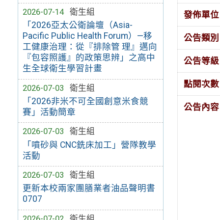
2026-07-14
衛生組
發佈單位
「2026亞太公衛論壇（Asia-
Pacific Public Health Forum）—移
公告類別
工健康治理：從『排除管 理』邁向
『包容照護』的政策思辨」之高中
公告等級
生全球衛生學習計畫
點閱次數
2026-07-03
衛生組
「2026非米不可全國創意米食競
公告內容
賽」活動簡章
2026-07-03
衛生組
「噴砂與 CNC銑床加工」營隊教學
活動
2026-07-03
衛生組
更新本校兩家團膳業者油品聲明書
0707
2026-07-02
衛生組