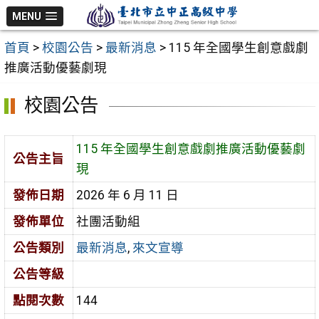
跳
MENU
至
首頁
>
校園公告
>
最新消息
>
115 年全國學生創意戲劇
主
推廣活動優藝劇現
要
內
校園公告
容
區
115 年全國學生創意戲劇推廣活動優藝劇
公告主旨
現
發佈日期
2026 年 6 月 11 日
發佈單位
社團活動組
公告類別
最新消息
,
來文宣導
公告等級
點閱次數
144