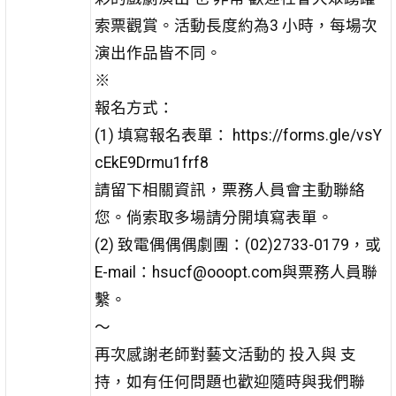
索票觀賞。活動長度約為3 小時，每場次
演出作品皆不同。
※
報名方式：
(1) 填寫報名表單： https://forms.gle/vsY
cEkE9Drmu1frf8
請留下相關資訊，票務人員會主動聯絡
您。倘索取多場請分開填寫表單。
(2) 致電偶偶偶劇團：(02)2733-0179，或
E-mail：hsucf@ooopt.com與票務人員聯
繫。
～
再次感謝老師對藝文活動的 投入與 支
持，如有任何問題也歡迎隨時與我們聯