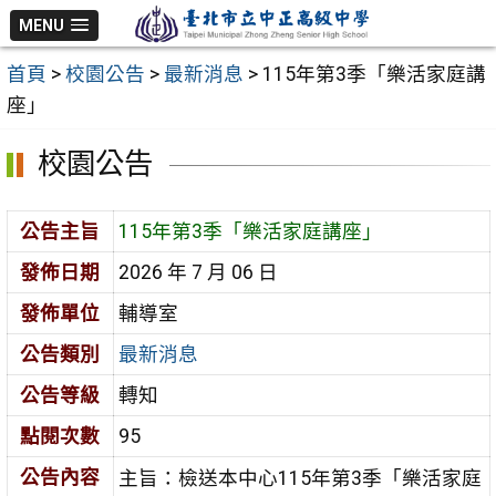
跳
MENU
至
首頁
>
校園公告
>
最新消息
>
115年第3季「樂活家庭講
主
座」
要
內
校園公告
容
區
公告主旨
115年第3季「樂活家庭講座」
發佈日期
2026 年 7 月 06 日
發佈單位
輔導室
公告類別
最新消息
公告等級
轉知
點閱次數
95
公告內容
主旨：檢送本中心115年第3季「樂活家庭