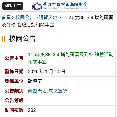
跳
MENU
至
首頁
>
校園公告
>
研習天地
>
115年度SEL360增能研習
主
及到校 體驗活動相關事宜
要
內
校園公告
容
區
115年度SEL360增能研習及到校 體驗活動
公告主旨
相關事宜
發佈日期
2026 年 1 月 14 日
發佈單位
輔導室
公告類別
研習天地
,
來文宣導
公告等級
點閱次數
202