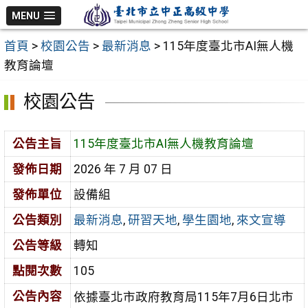
跳
MENU
至
首頁
>
校園公告
>
最新消息
>
115年度臺北市AI無人機
主
教育論壇
要
內
校園公告
容
區
公告主旨
115年度臺北市AI無人機教育論壇
發佈日期
2026 年 7 月 07 日
發佈單位
設備組
公告類別
最新消息
,
研習天地
,
學生園地
,
來文宣導
公告等級
轉知
點閱次數
105
公告內容
依據臺北市政府教育局115年7月6日北市