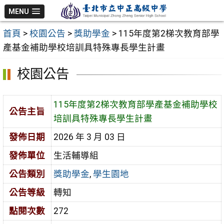
跳
MENU
至
首頁
>
校園公告
>
獎助學金
>
115年度第2梯次教育部學
主
產基金補助學校培訓具特殊專長學生計畫
要
內
校園公告
容
區
115年度第2梯次教育部學產基金補助學校
公告主旨
培訓具特殊專長學生計畫
發佈日期
2026 年 3 月 03 日
發佈單位
生活輔導組
公告類別
獎助學金
,
學生園地
公告等級
轉知
點閱次數
272