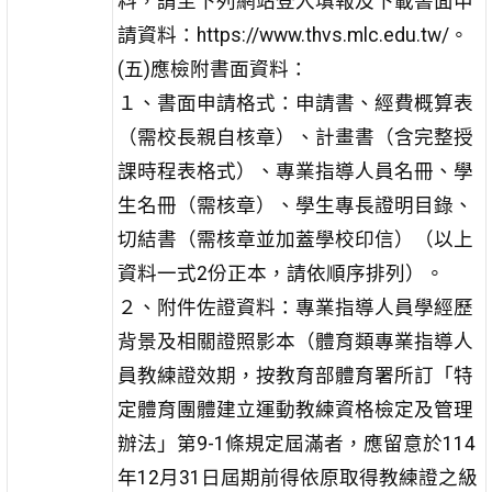
料，請至下列網站登入填報及下載書面申
請資料：https://www.thvs.mlc.edu.tw/。
(五)應檢附書面資料：
１、書面申請格式：申請書、經費概算表
（需校長親自核章）、計畫書（含完整授
課時程表格式）、專業指導人員名冊、學
生名冊（需核章）、學生專長證明目錄、
切結書（需核章並加蓋學校印信）（以上
資料一式2份正本，請依順序排列）。
２、附件佐證資料：專業指導人員學經歷
背景及相關證照影本（體育類專業指導人
員教練證效期，按教育部體育署所訂「特
定體育團體建立運動教練資格檢定及管理
辦法」第9-1條規定屆滿者，應留意於114
年12月31日屆期前得依原取得教練證之級