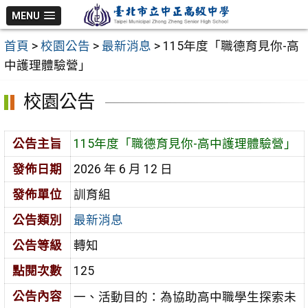
跳
MENU
至
首頁
>
校園公告
>
最新消息
>
115年度「職德育見你-高
主
中護理體驗營」
要
內
校園公告
容
區
公告主旨
115年度「職德育見你-高中護理體驗營」
發佈日期
2026 年 6 月 12 日
發佈單位
訓育組
公告類別
最新消息
公告等級
轉知
點閱次數
125
公告內容
一、活動目的：為協助高中職學生探索未