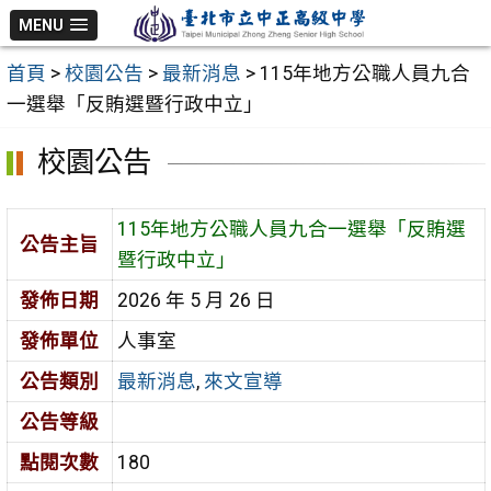
跳
MENU
至
首頁
>
校園公告
>
最新消息
>
115年地方公職人員九合
主
一選舉「反賄選暨行政中立」
要
內
校園公告
容
區
115年地方公職人員九合一選舉「反賄選
公告主旨
暨行政中立」
發佈日期
2026 年 5 月 26 日
發佈單位
人事室
公告類別
最新消息
,
來文宣導
公告等級
點閱次數
180