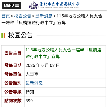
跳
MENU
至
首頁
>
校園公告
>
最新消息
>
115年地方公職人員九合
主
一選舉「反賄選暨行政中立」宣導
要
內
校園公告
容
區
115年地方公職人員九合一選舉「反賄選
公告主旨
暨行政中立」宣導
發佈日期
2026 年 6 月 03 日
發佈單位
人事室
公告類別
最新消息
公告等級
轉知
點閱次數
399