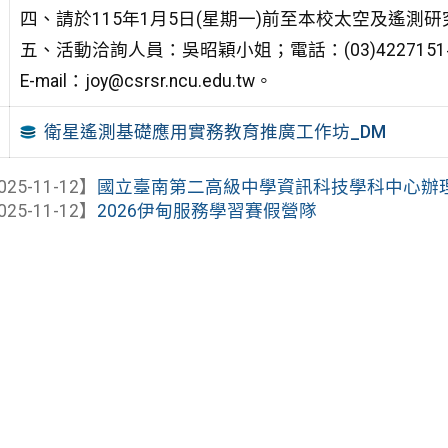
四、請於115年1月5日(星期一)前至本校太空及遙測
五、活動洽詢人員：吳昭穎小姐；電話：(03)4227151#
E-mail：joy@csrsr.ncu.edu.tw。
衛星遙測基礎應用實務教育推廣工作坊_DM
025-11-12】
國立臺南第二高級中學資訊科技學科中心辦理「1
025-11-12】
2026伊甸服務學習賽假營隊