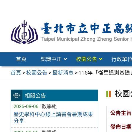
跳
至
主
要
內
容
區
首頁
認識中正
校園公告
行政單
首頁
>
校園公告
>
最新消息
>
115年「衛星遙測基礎
校園
相關公告
2026-08-06
教學組
公告主旨
歷史學科中心線上讀書會暑期成果
分享
發佈日期