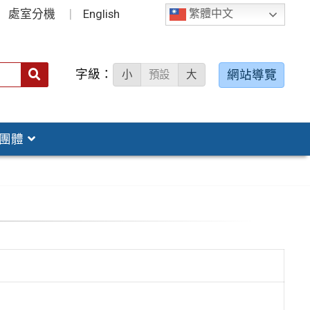
處室分機
English
繁體中文
字級：
送出
網站導覽
小
預設
大
搜
尋：
團體