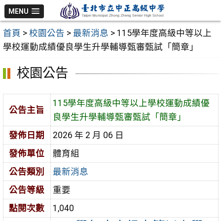
跳
MENU
至
首頁
>
校園公告
>
最新消息
>
115學年度高級中等以上
主
學校運動成績優良學生升學輔導甄審甄試「簡章」
要
內
校園公告
容
區
115學年度高級中等以上學校運動成績優
公告主旨
良學生升學輔導甄審甄試「簡章」
發佈日期
2026 年 2 月 06 日
發佈單位
體育組
公告類別
最新消息
公告等級
重要
點閱次數
1,040