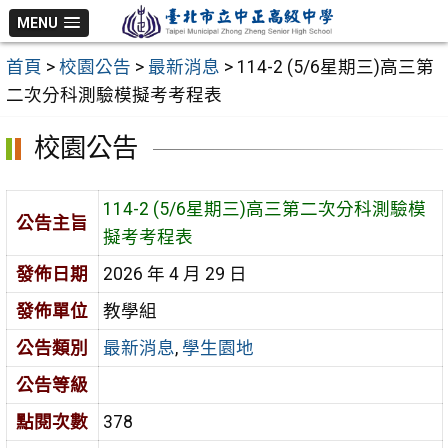
跳
MENU
至
首頁
>
校園公告
>
最新消息
>
114-2 (5/6星期三)高三第
主
二次分科測驗模擬考考程表
要
內
校園公告
容
區
114-2 (5/6星期三)高三第二次分科測驗模
公告主旨
擬考考程表
發佈日期
2026 年 4 月 29 日
發佈單位
教學組
公告類別
最新消息
,
學生園地
公告等級
點閱次數
378