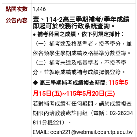
點閱次數
1,446
壹、114-2高三學期補考/學年成績
公告內容
即起可於校務行政系統查詢。
●
補考科目之成績，依下列規定採計：
（一）補考達及格基準者，授予學分，並
依各類學生學期成績及格基準分數登錄。
（二）補考未達及格基準者，不授予學
分，並就原成績或補考成績擇優登錄。
115年5
◆
高三學期補考成績複查時間:
月15日(五)~115年5月20日(三)
若對補考成績有任何疑問，請於成績複查
期限內洽教務處註冊組（電話：02-28234
811分機221）。
EMAIL: ccsh221@webmail.ccsh.tp.edu.tw