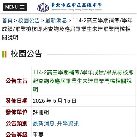
跳
MENU
至
首頁
>
校園公告
>
最新消息
>
114-2高三學期補考/學年
主
成績/畢業檢核即起查詢及應屆畢業生未達畢業門檻相
要
關說明
內
容
校園公告
區
114-2高三學期補考/學年成績/畢業檢核即
公告主旨
起查詢及應屆畢業生未達畢業門檻相關說
明
發佈日期
2026 年 5 月 15 日
發佈單位
註冊組
公告類別
最新消息
,
升學資訊
公告等級
重要