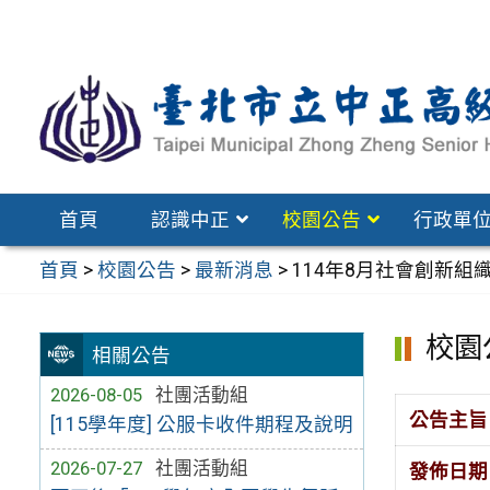
跳
至
主
要
內
容
區
首頁
認識中正
校園公告
行政單
首頁
>
校園公告
>
最新消息
>
114年8月社會創新組
校園
相關公告
2026-08-05
社團活動組
公告主旨
[115學年度] 公服卡收件期程及說明
2026-07-27
社團活動組
發佈日期