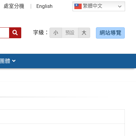
處室分機
English
繁體中文
字級：
送出
網站導覽
小
預設
大
搜
尋：
團體