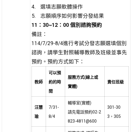
選填志願軟體操作
志願順序如何影響分發結果
11
：30~12：00 個別諮詢預約
備註：
114/7/29-8/4進行考試分發志願選填個別
諮詢，請學生對照輔導教師及班級並事先
預約。預約方式如下：
可以預
服務方式(線上或
教師
約的時
責任班級
實體)
間
輔導室(實體)
汪慧
7/31-
301-30
請先電話預約02-2
瑜
8/4
3，305
823-4811@600