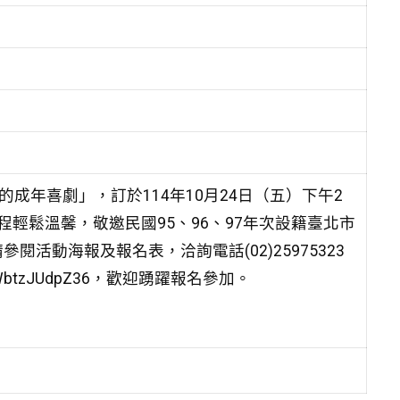
成年喜劇」，訂於114年10月24日（五）下午2
輕鬆溫馨，敬邀民國95、96、97年次設籍臺北市
活動海報及報名表，洽詢電話(02)25975323
uQWbtzJUdpZ36，歡迎踴躍報名參加。