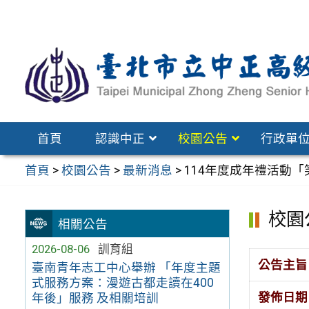
跳
至
主
要
內
容
區
首頁
認識中正
校園公告
行政單
首頁
>
校園公告
>
最新消息
>
114年度成年禮活動「
校園
相關公告
2026-08-06
訓育組
公告主旨
臺南青年志工中心舉辦 「年度主題
式服務方案：漫遊古都走讀在400
發佈日期
年後」服務 及相關培訓