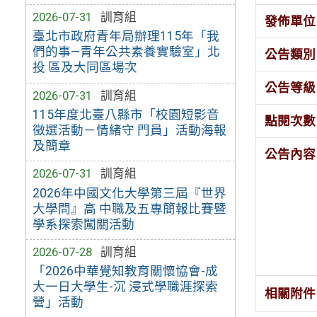
2026-07-31
訓育組
發佈單位
臺北市政府青年局辦理115年「我
們的事—青年公共素養實驗室」北
公告類別
投 區及大同區場次
公告等級
2026-07-31
訓育組
115年度北臺八縣市「校園短影音
點閱次數
徵選活動－情緒守 門員」活動海報
及簡章
公告內容
2026-07-31
訓育組
2026年中國文化大學第三屆『世界
大學問』高 中職及五專簡報比賽暨
學系探索闖關活動
2026-07-28
訓育組
「2026中華覺知教育關懷協會-成
大一日大學生-沉 浸式學職涯探索
相關附件
營」活動