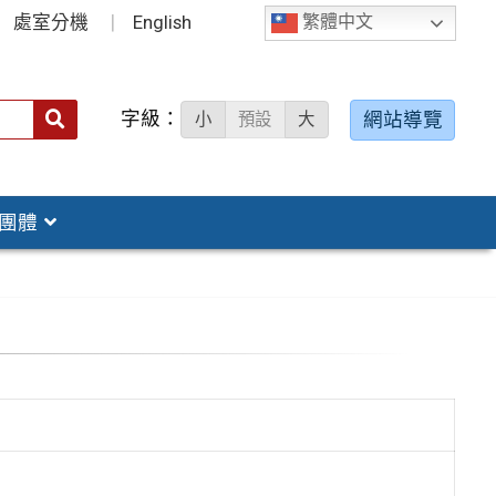
處室分機
English
繁體中文
字級：
送出
網站導覽
小
預設
大
搜
尋：
團體