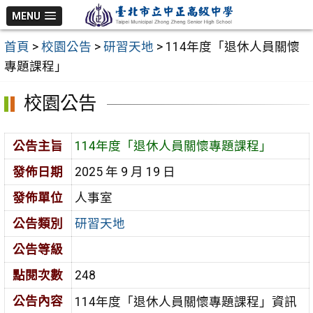
跳
MENU
至
首頁
>
校園公告
>
研習天地
>
114年度「退休人員關懷
主
專題課程」
要
內
校園公告
容
區
公告主旨
114年度「退休人員關懷專題課程」
發佈日期
2025 年 9 月 19 日
發佈單位
人事室
公告類別
研習天地
公告等級
點閱次數
248
公告內容
114年度「退休人員關懷專題課程」資訊