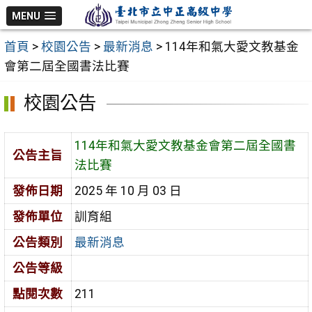
跳
MENU
至
首頁
>
校園公告
>
最新消息
>
114年和氣大愛文教基金
主
會第二屆全國書法比賽
要
內
校園公告
容
區
114年和氣大愛文教基金會第二屆全國書
公告主旨
法比賽
發佈日期
2025 年 10 月 03 日
發佈單位
訓育組
公告類別
最新消息
公告等級
點閱次數
211