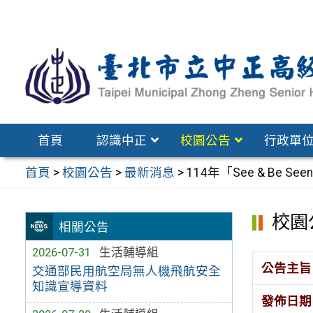
跳
至
主
要
內
容
區
首頁
認識中正
校園公告
行政單
首頁
>
校園公告
>
最新消息
>
114年「See & Be
校園
相關公告
2026-07-31
生活輔導組
公告主旨
交通部民用航空局無人機飛航安全
知識宣導資料
發佈日期