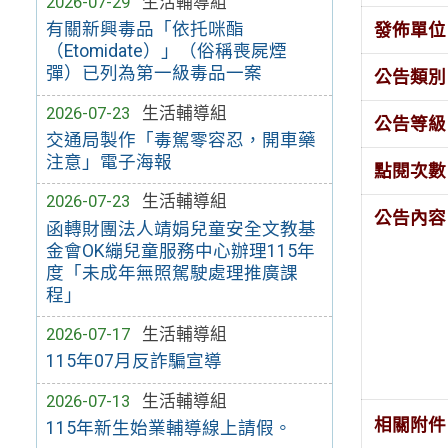
2026-07-29
生活輔導組
有關新興毒品「依托咪酯
發佈單位
（Etomidate）」（俗稱喪屍煙
彈）已列為第一級毒品一案
公告類別
2026-07-23
生活輔導組
公告等級
交通局製作「毒駕零容忍，開車藥
注意」電子海報
點閱次數
2026-07-23
生活輔導組
公告內容
函轉財團法人靖娟兒童安全文教基
金會OK繃兒童服務中心辦理115年
度「未成年無照駕駛處理推廣課
程」
2026-07-17
生活輔導組
115年07月反詐騙宣導
2026-07-13
生活輔導組
相關附件
115年新生始業輔導線上請假。