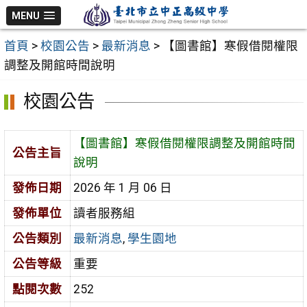
跳
MENU
至
首頁
>
校園公告
>
最新消息
>
【圖書館】寒假借閱權限
主
調整及開館時間說明
要
內
校園公告
容
區
【圖書館】寒假借閱權限調整及開館時間
公告主旨
說明
發佈日期
2026 年 1 月 06 日
發佈單位
讀者服務組
公告類別
最新消息
,
學生園地
公告等級
重要
點閱次數
252