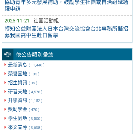
協助青年多元發展補助，鼓勵學生社團或自治組織踴
躍申請
2025-11-21
社團活動組
轉知公益財團法人日本台灣交流協會台北事務所擬招
募我國高中生赴日留學
依公告類別彙總
最新消息
( 11,446 )
榮譽園地
( 135 )
招生資訊
( 39 )
研習天地
( 4,576 )
升學資訊
( 1,152 )
獎助學金
( 470 )
學生園地
( 3,500 )
來文宣導
( 3,638 )