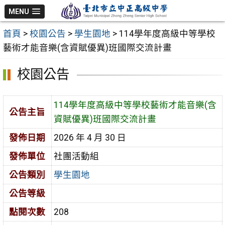
跳
MENU
至
首頁
>
校園公告
>
學生園地
>
114學年度高級中等學校
主
藝術才能音樂(含資賦優異)班國際交流計畫
要
內
校園公告
容
區
114學年度高級中等學校藝術才能音樂(含
公告主旨
資賦優異)班國際交流計畫
發佈日期
2026 年 4 月 30 日
發佈單位
社團活動組
公告類別
學生園地
公告等級
點閱次數
208