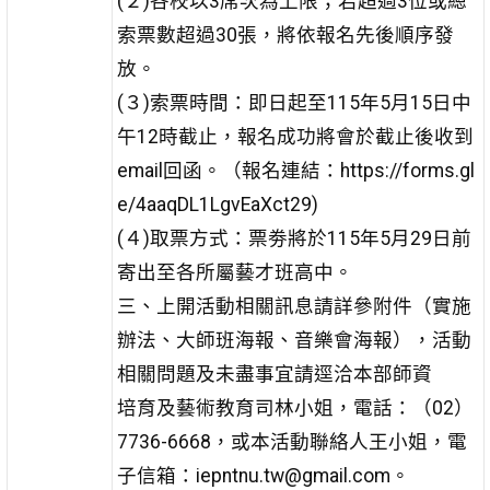
(２)各校以3席次為上限；若超過3位或總
索票數超過30張，將依報名先後順序發
放。
(３)索票時間：即日起至115年5月15日中
午12時截止，報名成功將會於截止後收到
email回函。（報名連結：https://forms.gl
e/4aaqDL1LgvEaXct29)
(４)取票方式：票劵將於115年5月29日前
寄出至各所屬藝才班高中。
三、上開活動相關訊息請詳參附件（實施
辦法、大師班海報、音樂會海報），活動
相關問題及未盡事宜請逕洽本部師資
培育及藝術教育司林小姐，電話：（02）
7736-6668，或本活動聯絡人王小姐，電
子信箱：iepntnu.tw@gmail.com。