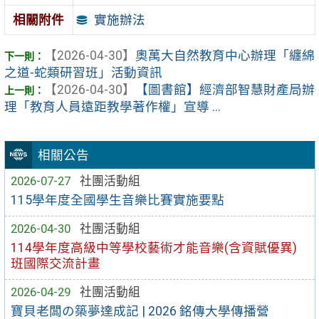
實施辦法
相關附件
【2026-04-30】
奧萬大自然教育中心辦理「纏綿
之道-蛇類研習班」活動資訊
【2026-04-30】
【圖書館】經濟部智慧財產局辦
理「教育人員遠距教學著作權」宣導 ...
相關公告
2026-07-27
社團活動組
115學年度全國學生音樂比賽實施要點
2026-04-30
社團活動組
114學年度高級中等學校藝術才能音樂(含資賦優異)
班國際交流計畫
2026-04-29
社團活動組
寶貝老闆の築夢達成記 | 2026 銘傳大學傳播營