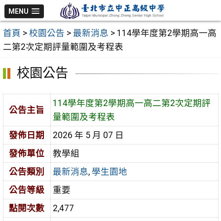
跳
MENU
至
首頁
>
校園公告
>
最新消息
>
114學年度第2學期高一高
主
二第2次定期評量範圍及考程表
要
內
校園公告
容
區
114學年度第2學期高一高二第2次定期評
公告主旨
量範圍及考程表
發佈日期
2026 年 5 月 07 日
發佈單位
教學組
公告類別
最新消息
,
學生園地
公告等級
重要
點閱次數
2,477