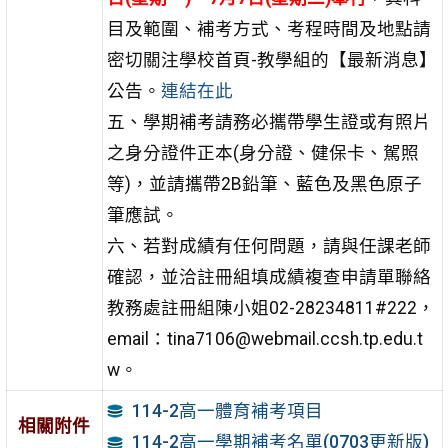
目及範圍、補考方式、考程時間及地點請
密切關注學校首頁-教學組的【最新消息】
公告。
連結在此
五、學期補考請務必攜帶學生證或有照片
之身分證件正本(身分證、健保卡、駕照
等)，並請攜帶2B鉛筆、藍色及黑色原子
筆應試。
六、若對成績有任何問題，請與任課老師
確認，並洽註冊組填成績複查申請單聯絡
教務處註冊組陳小姐02-28234811#222，
email：tina7106@webmail.ccsh.tp.edu.t
w。
114-2高一體育補考項目
相關附件
114-2高一學期補考名單(0703更新版)