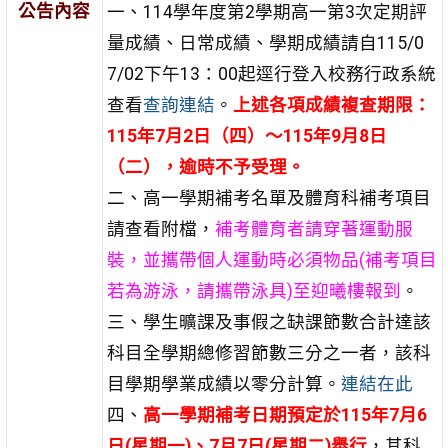
公告內容
一、114學年度第2學期高一第3次定期評
量成績、日常成績、學期成績請自115/0
7/02下午13：00起逕行登入校務行政系統
查看
查詢連結
。
上述各項成績複查期限：
115
年
7
月
2
日（四）～
115
年
9
月
8
日
（二），逾時不予受理。
二、高一學期補考名單及體育科補考項目
請查看附檔，
補考體育者請穿著運動服
裝，並攜帶個人運動時必須物品(補考項目
若為游泳，請攜帶泳具)至迎曦樓報到
。
三、學生曠課及事假之缺課節數合計達該
科目全學期總修習節數三分之一者，該科
目學期學業成績以零分計算。
連結在此
四、
高一學期補考日期預定於
115
年
7
月
6
日
(
星期一
)
、
7
月
7
日
(
星期二
)
舉行
，其科