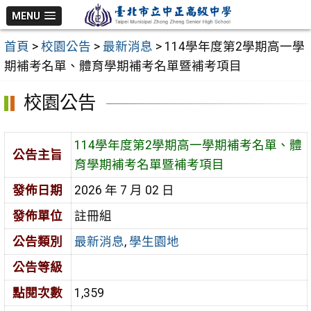
跳
MENU
至
首頁
>
校園公告
>
最新消息
>
114學年度第2學期高一學
主
期補考名單、體育學期補考名單暨補考項目
要
內
校園公告
容
區
114學年度第2學期高一學期補考名單、體
公告主旨
育學期補考名單暨補考項目
發佈日期
2026 年 7 月 02 日
發佈單位
註冊組
公告類別
最新消息
,
學生園地
公告等級
點閱次數
1,359