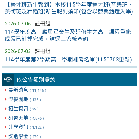
【藝才班新生報到】本校115學年度藝才班(音樂班、
美術班及舞蹈班)新生報到須知(包含以競與甄選入學)
2026-07-06
註冊組
114學年度高三應屆畢業生及延修生之高三課程重修
成績已計算完成，請逕上系統查詢
2026-07-03
註冊組
114學年度第2學期高二學期補考名單(1150703更新)
依公告類別彙總
最新消息
( 11,446 )
榮譽園地
( 135 )
招生資訊
( 39 )
研習天地
( 4,576 )
升學資訊
( 1,152 )
獎助學金
( 470 )