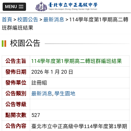
跳
MENU
至
首頁
>
校園公告
>
最新消息
>
114學年度第1學期高二轉
主
班群編班結果
要
內
校園公告
容
區
公告主旨
114學年度第1學期高二轉班群編班結果
發佈日期
2026 年 1 月 20 日
發佈單位
註冊組
公告類別
最新消息
,
學生園地
公告等級
點閱次數
527
公告內容
臺北市立中正高級中學114學年度第1學期