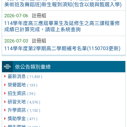
美術班及舞蹈班)新生報到須知(包含以競與甄選入學)
2026-07-06
註冊組
114學年度高三應屆畢業生及延修生之高三課程重修
成績已計算完成，請逕上系統查詢
2026-07-03
註冊組
114學年度第2學期高二學期補考名單(1150703更新)
依公告類別彙總
最新消息
( 11,453 )
榮譽園地
( 135 )
招生資訊
( 39 )
研習天地
( 4,576 )
升學資訊
( 1,152 )
獎助學金
( 471 )