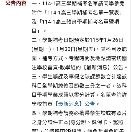
公告內容
一、114-1高三學期補考名單請同學參閱
附件「114-1高三學期補考名單一覽表」
及「114-1高三體育學期補考名單暨項
目」。
二、學期補考日期預定於115年1月26日
(星期一)、1月30日(星期五)，其科目及範
圍、補考方式、考程時間及地點請密切關
注學校首頁-教學組的【最新消息】公告。
三、學生曠課及事假之缺課節數合計達該
科目全學期總修習節數三分之一者，該科
目學期學業成績以零分計算，名單查詢詳
學校首頁
【最新消息】公告
。
四、學期補考請務必攜帶學生證或有照片
之身分證件正本(身分證、健保卡、駕照
等)，並請攜帶2B鉛筆、藍色及黑色原子