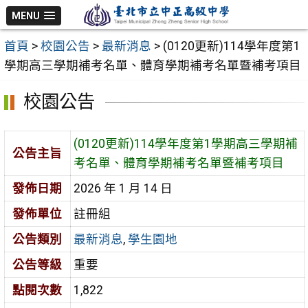
跳
MENU
至
首頁
>
校園公告
>
最新消息
>
(0120更新)114學年度第1
主
學期高三學期補考名單、體育學期補考名單暨補考項目
要
內
校園公告
容
區
(0120更新)114學年度第1學期高三學期補
公告主旨
考名單、體育學期補考名單暨補考項目
發佈日期
2026 年 1 月 14 日
發佈單位
註冊組
公告類別
最新消息
,
學生園地
公告等級
重要
點閱次數
1,822