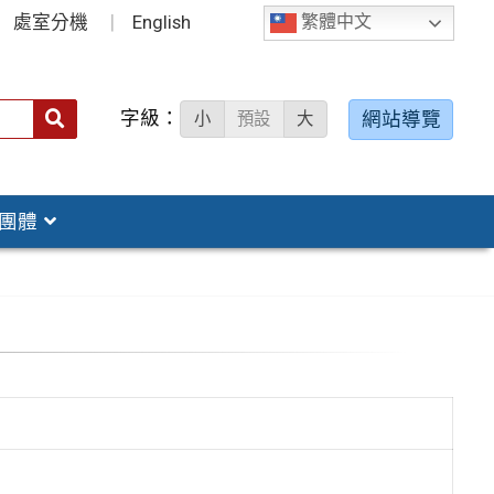
處室分機
English
繁體中文
字級：
送出
網站導覽
小
預設
大
搜
尋：
團體