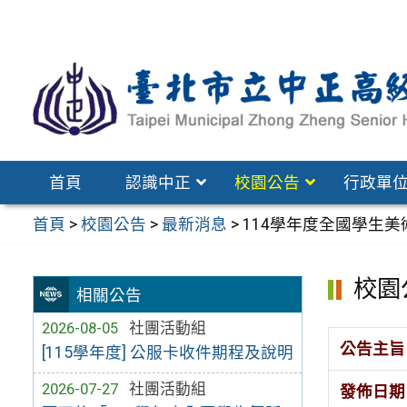
跳
至
主
要
內
容
區
首頁
認識中正
校園公告
行政單
首頁
>
校園公告
>
最新消息
>
114學年度全國學生
校園
相關公告
2026-08-05
社團活動組
公告主旨
[115學年度] 公服卡收件期程及說明
2026-07-27
社團活動組
發佈日期