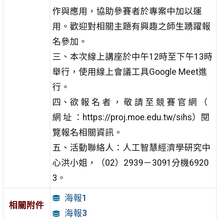
作與應用，協助參賽者於專案中加以運
用。歡迎對相關主題有興趣之師生踴躍報
名參加。
三、本次線上講座於中午12時至下午13時
舉行，使用線上會議工具Google Meet進
行。
四、欲 報 名 者 ， 敬 請 至 競 賽 官 網 （
網 址 ：https://proj.moe.edu.tw/sihs）閱
覽報名相關資訊。
五、活動聯絡人：人工智慧經濟學研究中
心洪小姐，（02）2939－3091分機6920
3。
海報1
相關附件
海報3