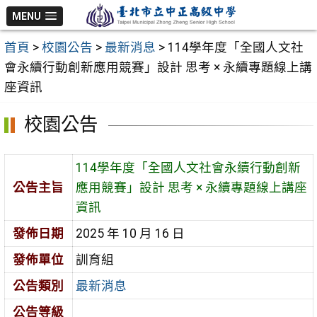
跳
MENU
至
首頁
>
校園公告
>
最新消息
>
114學年度「全國人文社
主
會永續行動創新應用競賽」設計 思考 × 永續專題線上講
要
座資訊
內
容
校園公告
區
114學年度「全國人文社會永續行動創新
公告主旨
應用競賽」設計 思考 × 永續專題線上講座
資訊
發佈日期
2025 年 10 月 16 日
發佈單位
訓育組
公告類別
最新消息
公告等級