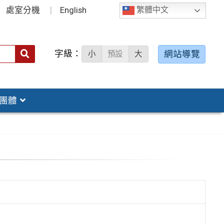
處室分機
English
繁體中文
字級：
送出
網站導覽
小
預設
大
搜
尋：
團體