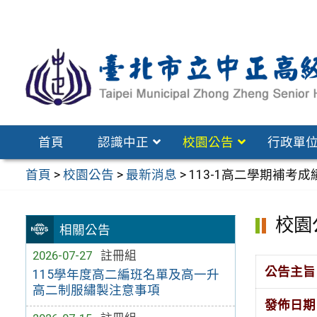
跳
至
主
要
內
容
區
首頁
認識中正
校園公告
行政單
首頁
>
校園公告
>
最新消息
>
113-1高二學期補考
校園
相關公告
2026-07-27
註冊組
公告主旨
115學年度高二編班名單及高一升
高二制服繡製注意事項
發佈日期