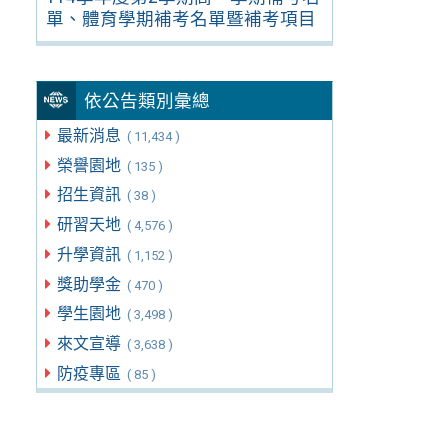
單、體育學期補考名單暨補考項目
依公告類別彙總
最新消息
( 11,434 )
榮譽園地
( 135 )
招生資訊
( 38 )
研習天地
( 4,576 )
升學資訊
( 1,152 )
獎助學金
( 470 )
學生園地
( 3,498 )
來文宣導
( 3,638 )
防疫專區
( 85 )