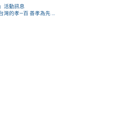
賽」活動訊息
的孝—百 善孝為先 ...