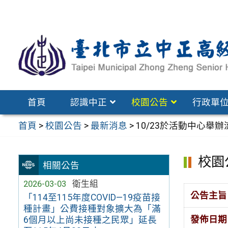
跳
至
主
要
內
容
區
首頁
認識中正
校園公告
行政單
首頁
>
校園公告
>
最新消息
>
10/23於活動中心舉
校園
相關公告
2026-03-03
衛生組
公告主旨
「114至115年度COVID—19疫苗接
種計畫」公費接種對象擴大為「滿
發佈日期
6個月以上尚未接種之民眾」延長