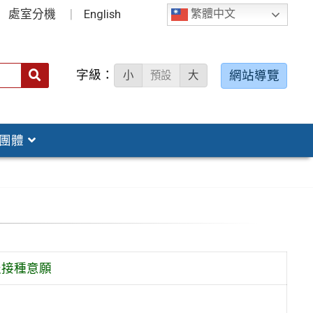
處室分機
English
繁體中文
字級：
送出
網站導覽
小
預設
大
搜
尋：
團體
報接種意願