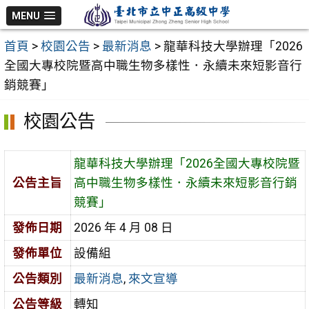
跳
MENU
至
首頁
>
校園公告
>
最新消息
>
龍華科技大學辦理「2026
主
全國大專校院暨高中職生物多樣性．永續未來短影音行
要
銷競賽」
內
容
校園公告
區
龍華科技大學辦理「2026全國大專校院暨
公告主旨
高中職生物多樣性．永續未來短影音行銷
競賽」
發佈日期
2026 年 4 月 08 日
發佈單位
設備組
公告類別
最新消息
,
來文宣導
公告等級
轉知