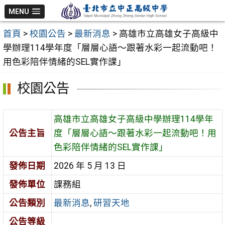
跳
MENU
至
首頁
>
校園公告
>
最新消息
>
高雄市立高雄女子高級中
主
學辦理114學年度「層層心語～跟著水彩一起流動吧！
要
用色彩陪伴情緒的SEL實作課」
內
容
校園公告
區
高雄市立高雄女子高級中學辦理114學年
公告主旨
度「層層心語～跟著水彩一起流動吧！用
色彩陪伴情緒的SEL實作課」
發佈日期
2026 年 5 月 13 日
發佈單位
課務組
公告類別
最新消息
,
研習天地
公告等級