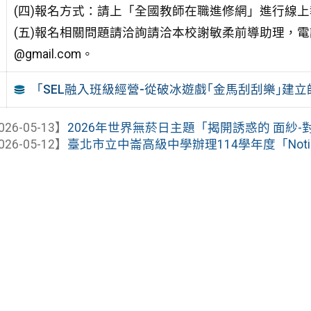
(四)報名方式：請上「全國教師在職進修網」進行線上報
(五)報名相關問題請洽詢請洽本校謝敏柔前導助理，電話：07─3
@gmail.com。
「SEL融入班級經營-從破冰遊戲｢金馬刮刮樂｣建
026-05-13】
2026年世界無菸日主題「揭開誘惑的 面紗-對
026-05-12】
臺北市立中崙高級中學辦理114學年度「Not