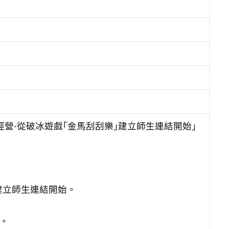
經營-從破冰遊戲｢金馬刮刮樂｣建立師生連結開始」
｣建立師生連結開始。
0。