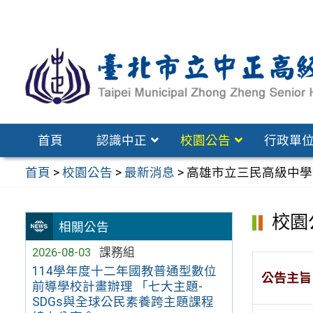
跳
至
主
要
內
容
區
首頁
認識中正
校園公告
行政單
首頁
>
校園公告
>
最新消息
>
高雄市立三民高級中學
校園
相關公告
2026-08-03
課務組
114學年度十二年國教普通型數位
公告主旨
前導學校計畫辦理 「七大主題-
SDGs與全球公民素養跨主題課程