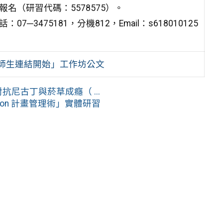
名（研習代碼：5578575）。
475181，分機812，Email：s618010125
立師生連結開始」工作坊公文
抗尼古丁與菸草成癮（ ...
ion 計畫管理術」實體研習