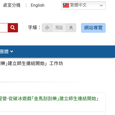
處室分機
English
繁體中文
字級：
送出
網站導覽
小
預設
大
搜
尋：
團體
刮樂｣建立師生連結開始」工作坊
經營-從破冰遊戲｢金馬刮刮樂｣建立師生連結開始」