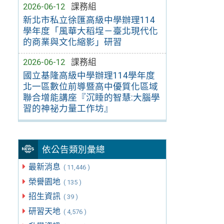
2026-06-12
課務組
新北市私立徐匯高級中學辦理114
學年度「風華大稻埕－臺北現代化
的商業與文化縮影」研習
2026-06-12
課務組
國立基隆高級中學辦理114學年度
北一區數位前導暨高中優質化區域
聯合增能講座『沉睡的智慧:大腦學
習的神祕力量工作坊』
依公告類別彙總
最新消息
( 11,446 )
榮譽園地
( 135 )
招生資訊
( 39 )
研習天地
( 4,576 )