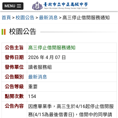
跳
MENU
至
首頁
>
校園公告
>
最新消息
>
高三停止借閱服務通知
主
要
校園公告
內
容
公告主旨
高三停止借閱服務通知
區
發佈日期
2026 年 4 月 07 日
發佈單位
讀者服務組
公告類別
最新消息
公告等級
重要
點閱次數
154
公告內容
因應畢業季，高三生於4/16起停止借閱服
務(4/15為最後借書日)，借閱中的同學請