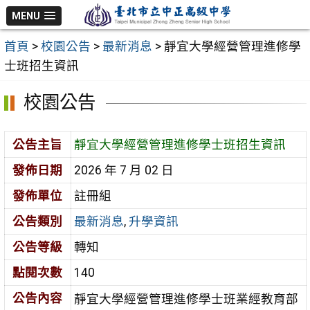
跳
MENU
至
首頁
>
校園公告
>
最新消息
>
靜宜大學經營管理進修學
主
士班招生資訊
要
內
校園公告
容
區
公告主旨
靜宜大學經營管理進修學士班招生資訊
發佈日期
2026 年 7 月 02 日
發佈單位
註冊組
公告類別
最新消息
,
升學資訊
公告等級
轉知
點閱次數
140
公告內容
靜宜大學經營管理進修學士班業經教育部