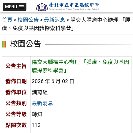
跳
MENU
至
首頁
>
校園公告
>
最新消息
>
陽交大腫瘤中心辦理 「腫
主
瘤、免疫與基因體探索科學營」
要
內
校園公告
容
區
陽交大腫瘤中心辦理 「腫瘤、免疫與基因
公告主旨
體探索科學營」
發佈日期
2026 年 6 月 02 日
發佈單位
訓育組
公告類別
最新消息
公告等級
轉知
點閱次數
113