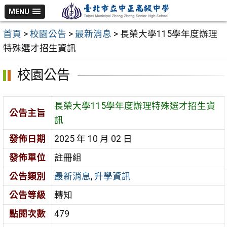
跳
MENU
至
首頁
>
校園公告
>
最新消息
>
長榮大學115學年度辦理
主
特殊選才招生資訊
要
內
校園公告
容
區
長榮大學115學年度辦理特殊選才招生資
公告主旨
訊
發佈日期
2025 年 10 月 02 日
發佈單位
註冊組
公告類別
最新消息
,
升學資訊
公告等級
轉知
點閱次數
479