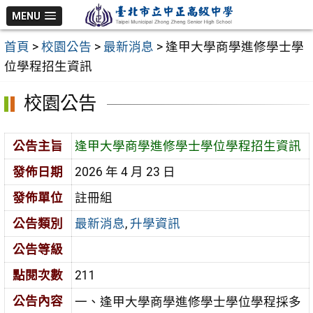
跳
MENU
至
首頁
>
校園公告
>
最新消息
>
逢甲大學商學進修學士學
主
位學程招生資訊
要
內
校園公告
容
區
公告主旨
逢甲大學商學進修學士學位學程招生資訊
發佈日期
2026 年 4 月 23 日
發佈單位
註冊組
公告類別
最新消息
,
升學資訊
公告等級
點閱次數
211
公告內容
一、逢甲大學商學進修學士學位學程採多