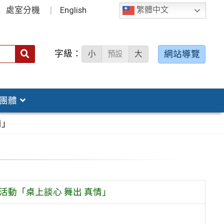
處室分機
English
繁體中文
字級：
送出
網站導覽
小
預設
大
搜
尋：
團體
情」
活動「桌上談心 舞出 真情」