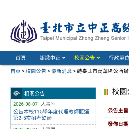
跳
至
主
要
內
容
區
首頁
認識中正
校園公告
行政單
首頁
>
校園公告
>
最新消息
>
轉臺北市萬華區公所辦
校園
相關公告
2026-08-07
人事室
公告主旨
公告本校115學年度代理教師甄選
第2-5次招考缺額
發佈日期