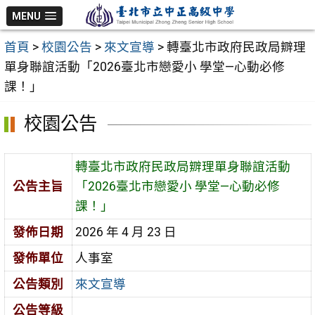
跳
MENU
至
首頁
>
校園公告
>
來文宣導
>
轉臺北市政府民政局辧理
主
單身聯誼活動「2026臺北市戀愛小 學堂—心動必修
要
課！」
內
容
校園公告
區
轉臺北市政府民政局辧理單身聯誼活動
公告主旨
「2026臺北市戀愛小 學堂—心動必修
課！」
發佈日期
2026 年 4 月 23 日
發佈單位
人事室
公告類別
來文宣導
公告等級