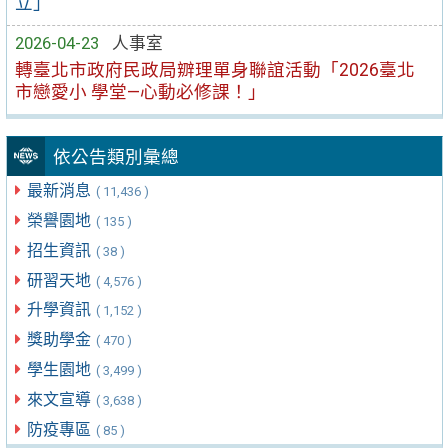
立」
2026-04-23
人事室
轉臺北市政府民政局辧理單身聯誼活動「2026臺北
市戀愛小 學堂—心動必修課！」
依公告類別彙總
最新消息
( 11,436 )
榮譽園地
( 135 )
招生資訊
( 38 )
研習天地
( 4,576 )
升學資訊
( 1,152 )
獎助學金
( 470 )
學生園地
( 3,499 )
來文宣導
( 3,638 )
防疫專區
( 85 )