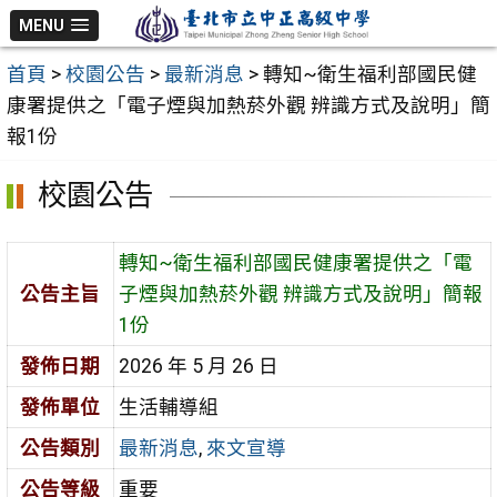
跳
MENU
至
首頁
>
校園公告
>
最新消息
>
轉知~衛生福利部國民健
主
康署提供之「電子煙與加熱菸外觀 辨識方式及說明」簡
要
報1份
內
容
校園公告
區
轉知~衛生福利部國民健康署提供之「電
公告主旨
子煙與加熱菸外觀 辨識方式及說明」簡報
1份
發佈日期
2026 年 5 月 26 日
發佈單位
生活輔導組
公告類別
最新消息
,
來文宣導
公告等級
重要