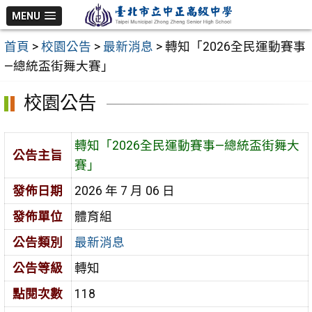
跳
MENU
至
首頁
>
校園公告
>
最新消息
>
轉知「2026全民運動賽事
主
—總統盃街舞大賽」
要
內
校園公告
容
區
轉知「2026全民運動賽事—總統盃街舞大
公告主旨
賽」
發佈日期
2026 年 7 月 06 日
發佈單位
體育組
公告類別
最新消息
公告等級
轉知
點閱次數
118