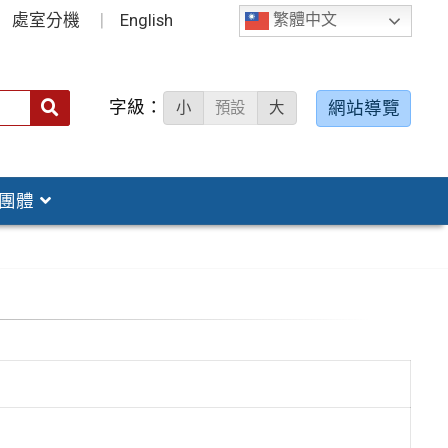
處室分機
English
繁體中文
字級：
送出
網站導覽
小
預設
大
搜
尋：
團體