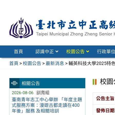
跳
至
主
要
內
容
區
首頁
認識中正
校園公告
行政單
首頁
>
校園公告
>
最新消息
>
輔英科技大學2025特
校園
相關公告
2026-08-06
訓育組
公告主旨
臺南青年志工中心舉辦 「年度主題
式服務方案：漫遊古都走讀在400
發佈日期
年後」服務 及相關培訓