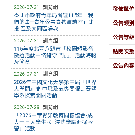
2026-07-31
訓育組
發佈單位
臺北市政府青年局辦理115年「我
們的事—青年公共素養實驗室」北
公告類別
投 區及大同區場次
公告等級
2026-07-31
訓育組
115年度北臺八縣市「校園短影音
點閱次數
徵選活動－情緒守 門員」活動海報
及簡章
公告內容
2026-07-31
訓育組
2026年中國文化大學第三屆『世界
大學問』高 中職及五專簡報比賽暨
學系探索闖關活動
2026-07-28
訓育組
「2026中華覺知教育關懷協會-成
大一日大學生-沉 浸式學職涯探索
營」活動