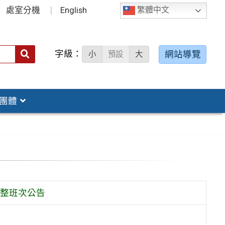
處室分機
English
繁體中文
字級：
送出
網站導覽
小
預設
大
搜
尋：
團體
調整班次公告