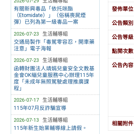
2026-07-29
生活輔導組
有關新興毒品「依托咪酯
發佈單位
（Etomidate）」（俗稱喪屍煙
彈）已列為第一級毒品一案
公告類別
2026-07-23
生活輔導組
公告等級
交通局製作「毒駕零容忍，開車藥
注意」電子海報
點閱次數
2026-07-23
生活輔導組
公告內容
函轉財團法人靖娟兒童安全文教基
金會OK繃兒童服務中心辦理115年
度「未成年無照駕駛處理推廣課
程」
2026-07-17
生活輔導組
115年07月反詐騙宣導
2026-07-13
生活輔導組
相關附件
115年新生始業輔導線上請假。