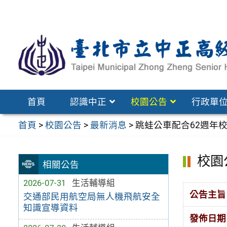
跳
至
主
要
內
容
區
首頁
認識中正
校園公告
行政單
首頁
>
校園公告
>
最新消息
>
跳蛙公車配合62週年
校園
相關公告
2026-07-31
生活輔導組
公告主旨
交通部民用航空局無人機飛航安全
知識宣導資料
發佈日期