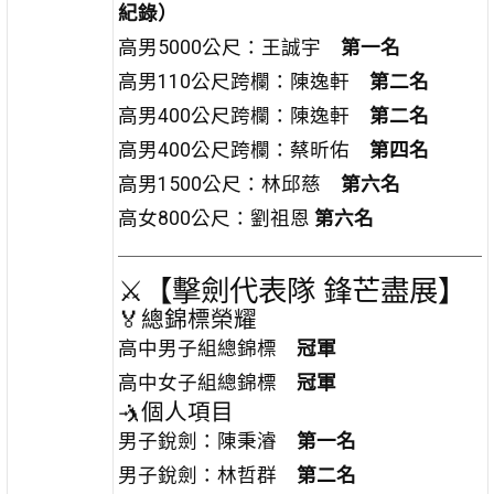
紀錄）
高男5000公尺：王誠宇
第一名
高男110公尺跨欄：陳逸軒
第二名
高男400公尺跨欄：陳逸軒
第二名
高男400公尺跨欄：蔡昕佑
第四名
高男1500公尺：林邱慈
第六名
高女800公尺：劉祖恩
第六名
⚔️【擊劍代表隊 鋒芒盡展】
🏅總錦標榮耀
高中男子組總錦標
冠軍
高中女子組總錦標
冠軍
🤺個人項目
男子銳劍：陳秉濬
第一名
男子銳劍：林哲群
第二名