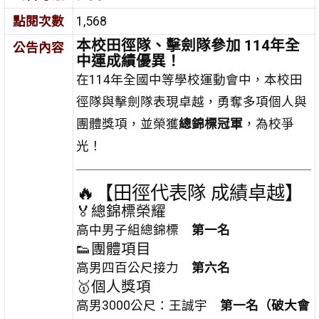
點閱次數
1,568
本校田徑隊、擊劍隊參加 114年全
公告內容
中運成績優異！
在114年全國中等學校運動會中，本校田
徑隊與擊劍隊表現卓越，勇奪多項個人與
團體獎項，並榮獲
總錦標冠軍
，為校爭
光！
🔥【田徑代表隊 成績卓越】
🏅總錦標榮耀
高中男子組總錦標
第一名
👟團體項目
高男四百公尺接力
第六名
🥇個人獎項
高男3000公尺：王誠宇
第一名（破大會