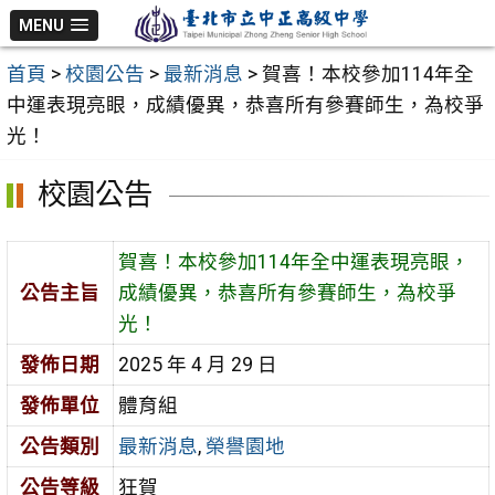
跳
MENU
至
首頁
>
校園公告
>
最新消息
>
賀喜！本校參加114年全
主
中運表現亮眼，成績優異，恭喜所有參賽師生，為校爭
要
光！
內
容
校園公告
區
賀喜！本校參加114年全中運表現亮眼，
公告主旨
成績優異，恭喜所有參賽師生，為校爭
光！
發佈日期
2025 年 4 月 29 日
發佈單位
體育組
公告類別
最新消息
,
榮譽園地
公告等級
狂賀