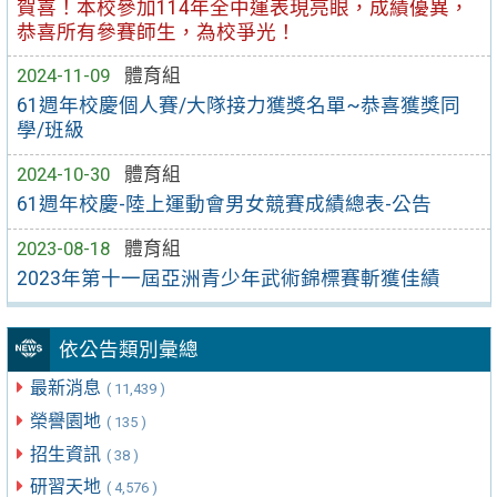
賀喜！本校參加114年全中運表現亮眼，成績優異，
恭喜所有參賽師生，為校爭光！
2024-11-09
體育組
61週年校慶個人賽/大隊接力獲獎名單~恭喜獲獎同
學/班級
2024-10-30
體育組
61週年校慶-陸上運動會男女競賽成績總表-公告
2023-08-18
體育組
2023年第十一屆亞洲青少年武術錦標賽斬獲佳績
依公告類別彙總
最新消息
( 11,439 )
榮譽園地
( 135 )
招生資訊
( 38 )
研習天地
( 4,576 )