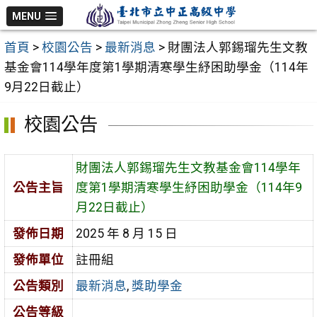
跳
MENU
至
首頁
>
校園公告
>
最新消息
>
財團法人郭錫瑠先生文教
主
基金會114學年度第1學期清寒學生紓困助學金（114年
要
9月22日截止）
內
容
校園公告
區
財團法人郭錫瑠先生文教基金會114學年
公告主旨
度第1學期清寒學生紓困助學金（114年9
月22日截止）
發佈日期
2025 年 8 月 15 日
發佈單位
註冊組
公告類別
最新消息
,
獎助學金
公告等級