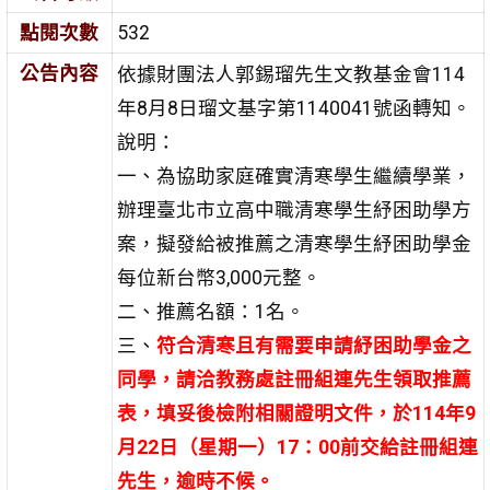
點閱次數
532
公告內容
依據財團法人郭錫瑠先生文教基金會114
年8月8日瑠文基字第1140041號函轉知。
說明：
一、為協助家庭確實清寒學生繼續學業，
辦理臺北市立高中職清寒學生紓困助學方
案，擬發給被推薦之清寒學生紓困助學金
每位新台幣3,000元整。
二、推薦名額：1名。
三、
符合清寒且有需要申請紓困助學金之
同學，請洽教務處註冊組連先生領取推
薦
表，填妥後檢附相關
證明文件，於114年9
月22日（星期一）17：00前交給註
冊組連
先生，逾時不候。