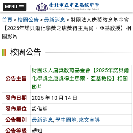
跳
MENU
至
首頁
>
校園公告
>
最新消息
>
財團法人唐獎教育基金會
主
【2025年諾貝爾化學獎之唐獎得主馬爾．亞基教授】相
要
關影片
內
容
校園公告
區
財團法人唐獎教育基金會【2025年諾貝爾
公告主旨
化學獎之唐獎得主馬爾．亞基教授】相關
影片
發佈日期
2025 年 10 月 14 日
發佈單位
設備組
公告類別
最新消息
,
學生園地
,
來文宣導
公告等級
轉知