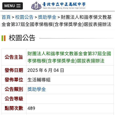
跳
MENU
至
首頁
>
校園公告
>
獎助學金
>
財團法人和諧孝悌文教基
主
金會第37屆全國孝悌楷模(含孝悌獎學金)選拔表揚辦法
要
內
校園公告
容
區
財團法人和諧孝悌文教基金會第37屆全國
公告主旨
孝悌楷模(含孝悌獎學金)選拔表揚辦法
發佈日期
2025 年 6 月 04 日
發佈單位
生活輔導組
公告類別
獎助學金
公告等級
點閱次數
489