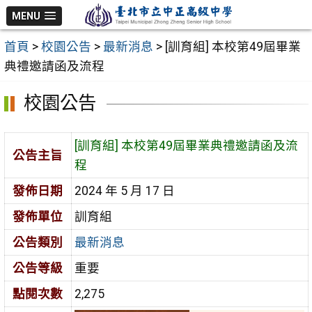
跳
MENU
至
首頁
>
校園公告
>
最新消息
>
[訓育組] 本校第49屆畢業
主
典禮邀請函及流程
要
內
校園公告
容
區
[訓育組] 本校第49屆畢業典禮邀請函及流
公告主旨
程
發佈日期
2024 年 5 月 17 日
發佈單位
訓育組
公告類別
最新消息
公告等級
重要
點閱次數
2,275