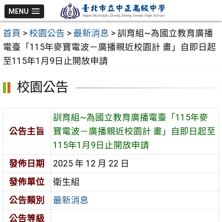
跳
MENU
至
首頁
>
校園公告
>
最新消息
>
訓育組~為國立教育廣播
主
電臺「115年麥寶電波－廣播親近校園計 畫」自即日起
要
至115年1月9日止開放申請
內
容
校園公告
區
訓育組~為國立教育廣播電臺「115年麥
公告主旨
寶電波－廣播親近校園計 畫」自即日起至
115年1月9日止開放申請
發佈日期
2025 年 12 月 22 日
發佈單位
衛生組
公告類別
最新消息
公告等級