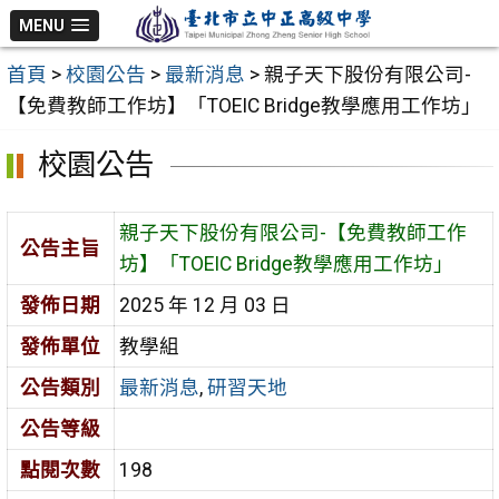
跳
MENU
至
首頁
>
校園公告
>
最新消息
>
親子天下股份有限公司-
主
【免費教師工作坊】「TOEIC Bridge教學應用工作坊」
要
內
校園公告
容
區
親子天下股份有限公司-【免費教師工作
公告主旨
坊】「TOEIC Bridge教學應用工作坊」
發佈日期
2025 年 12 月 03 日
發佈單位
教學組
公告類別
最新消息
,
研習天地
公告等級
點閱次數
198